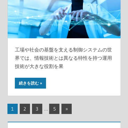
工場や社会の基盤を支える制御システムの世
界では、情報技術とは異なる特性を持つ運用
技術が大きな役割を果
続きを読む
投
次
1
2
3
…
5
»
の
稿
記