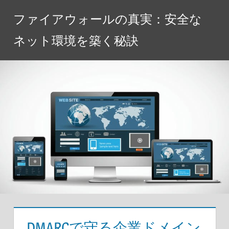
コ
ファイアウォールの真実：安全な
ン
テ
ネット環境を築く秘訣
ン
ツ
へ
ス
キ
ッ
プ
DMARCで守る企業ドメイン