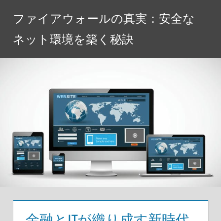
コ
ファイアウォールの真実：安全な
ン
テ
ネット環境を築く秘訣
ン
ツ
へ
ス
キ
ッ
プ
金融とITが織り成す新時代