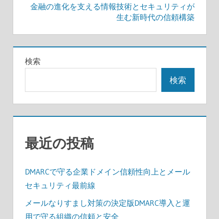
金融の進化を支える情報技術とセキュリティが
稿
生む新時代の信頼構築
ナ
ビ
検索
ゲ
検索
ー
シ
ョ
最近の投稿
ン
DMARCで守る企業ドメイン信頼性向上とメール
セキュリティ最前線
メールなりすまし対策の決定版DMARC導入と運
用で守る組織の信頼と安全