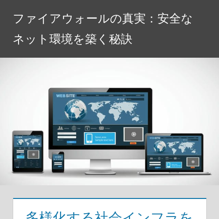
コ
ファイアウォールの真実：安全な
ン
テ
ネット環境を築く秘訣
ン
ツ
へ
ス
キ
ッ
プ
多様化する社会インフラを