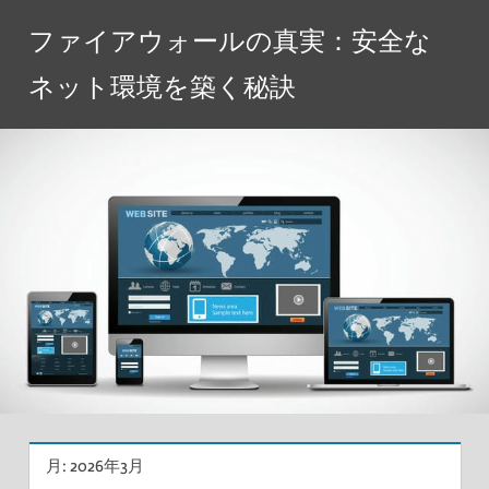
コ
ファイアウォールの真実：安全な
ン
テ
ネット環境を築く秘訣
ン
ツ
へ
ス
キ
ッ
プ
月:
2026年3月