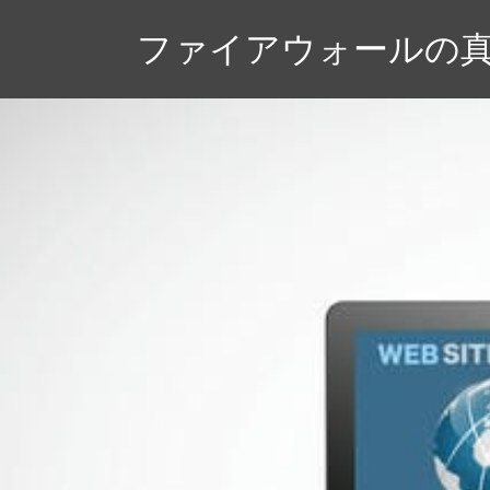
コ
ファイアウォールの
ン
テ
ン
ツ
へ
ス
キ
ッ
プ