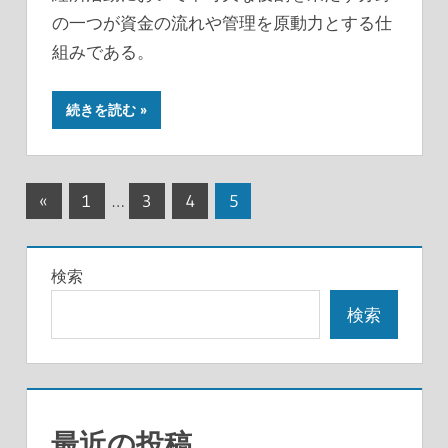
の一つが資金の流れや管理を原動力とする仕
組みである。
続きを読む
投
前
«
1
…
3
4
5
の
稿
記
の
検索
事
ペ
検索
ー
ジ
送
最近の投稿