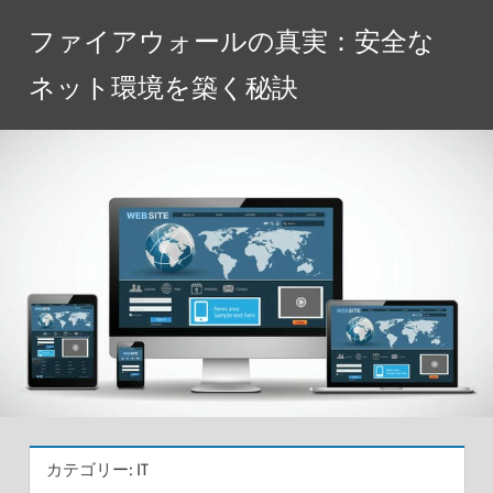
コ
ファイアウォールの真実：安全な
ン
テ
ネット環境を築く秘訣
ン
ツ
へ
ス
キ
ッ
プ
カテゴリー:
IT