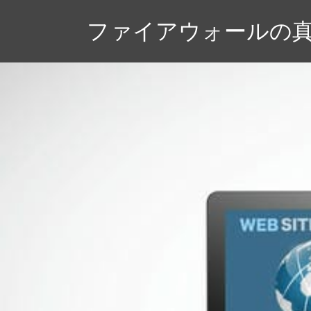
コ
ファイアウォールの
ン
テ
ン
ツ
へ
ス
キ
ッ
プ