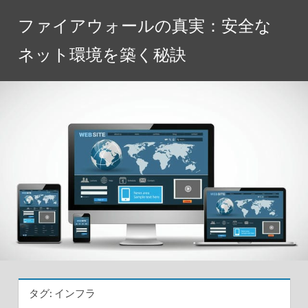
コ
ファイアウォールの真実：安全な
ン
テ
ネット環境を築く秘訣
ン
ツ
へ
ス
キ
ッ
プ
タグ:
インフラ