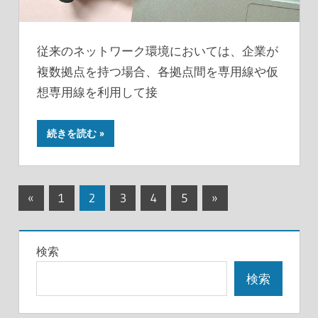
従来のネットワーク環境においては、企業が
複数拠点を持つ場合、各拠点間を専用線や仮
想専用線を利用して接
続きを読む
投
前
次
«
1
2
3
4
5
»
の
の
稿
記
記
の
検索
事
事
ペ
検索
ー