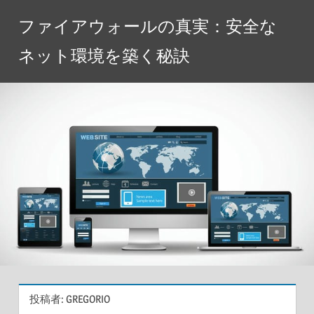
コ
ファイアウォールの真実：安全な
ン
テ
ネット環境を築く秘訣
ン
ツ
へ
ス
キ
ッ
プ
投稿者:
GREGORIO